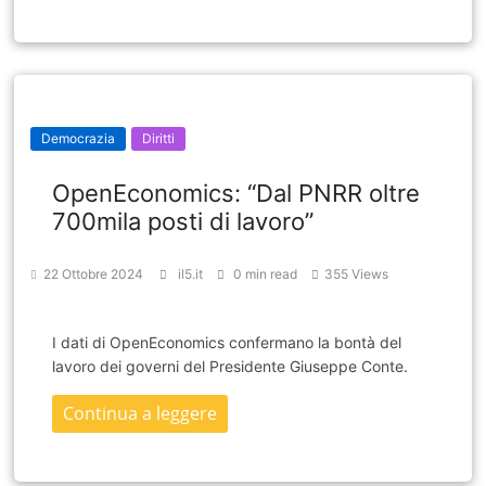
Democrazia
Diritti
OpenEconomics: “Dal PNRR oltre
700mila posti di lavoro”
22 Ottobre 2024
il5.it
0 min read
355 Views
I dati di OpenEconomics confermano la bontà del
lavoro dei governi del Presidente Giuseppe Conte.
Continua a leggere