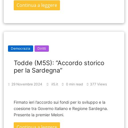
Continua a leggere
Democrazia
Diritti
Todde (M5S): “Accordo storico
per la Sardegna”
29 Novembre 2024
il5.it
0 min read
377 Views
Firmato ieri l’accordo sui fondi per lo sviluppo e la
coesione tra Governo italiano e Regione Sardegna.
Presente la premier Meloni.
Continua a leggere