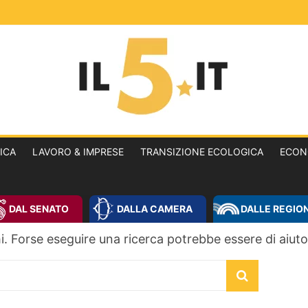
IL5.IT
Informazione
libera
TICA
LAVORO & IMPRESE
TRANSIZIONE ECOLOGICA
ECON
per
cittadini
liberi
DAL SENATO
DALLA CAMERA
DALLE REGION
. Forse eseguire una ricerca potrebbe essere di aiuto