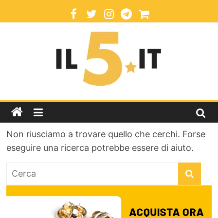
Return to shop
IL5.IT
Informazione
libera
per
cittadini
Non riusciamo a trovare quello che cerchi. Forse
liberi
eseguire una ricerca potrebbe essere di aiuto.